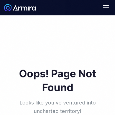
Oops! Page Not
Found
Looks like you've ventured into
uncharted territory!