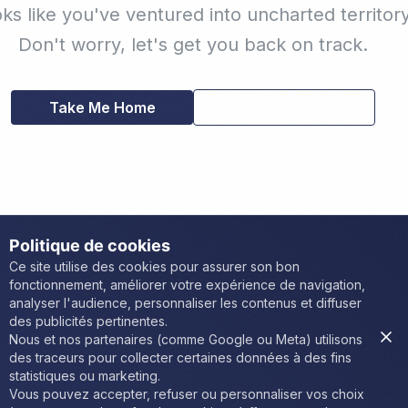
ks like you've ventured into uncharted territory
Don't worry, let's get you back on track.
Go Back
Take Me Home
Politique de cookies
Ce site utilise des cookies pour assurer son bon
fonctionnement, améliorer votre expérience de navigation,
analyser l'audience, personnaliser les contenus et diffuser
des publicités pertinentes.
Nous et nos partenaires (comme Google ou Meta) utilisons
des traceurs pour collecter certaines données à des fins
statistiques ou marketing.
Vous pouvez accepter, refuser ou personnaliser vos choix