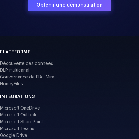
politiques unique à ce canal — aux côtés des postes,
des plateformes cloud, des outils collaboratifs et des
systèmes d'IA.
Obtenir une démonstration
PLATEFORME
Découverte des données
DLP multicanal
Gouvernance de l'IA · Mira
HoneyFiles
INTÉGRATIONS
Microsoft OneDrive
Microsoft Outlook