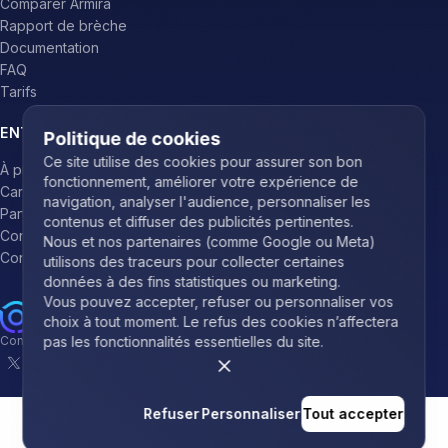
RESSOURCES
Blog
Comparer Armira
Rapport de brèche
Documentation
Politique de cookies
FAQ
Tarifs
Ce site utilise des cookies pour assurer son bon
fonctionnement, améliorer votre expérience de
ENTREPRISE
navigation, analyser l'audience, personnaliser les
contenus et diffuser des publicités pertinentes.
À propos
Nous et nos partenaires (comme Google ou Meta)
Carrières
utilisons des traceurs pour collecter certaines
Partenaires
données à des fins statistiques ou marketing.
Vous pouvez accepter, refuser ou personnaliser vos
Contact
choix à tout moment. Le refus des cookies n’affectera
Connexion
pas les fonctionnalités essentielles du site.
© 2026 Armira Inc. Tous droits réservés.
Conditions d'utilisation
Politique de confidentialité
Sécurité
Refuser
Personnaliser
Tout accepter