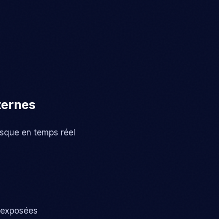
ternes
isque en temps réel
urexposées