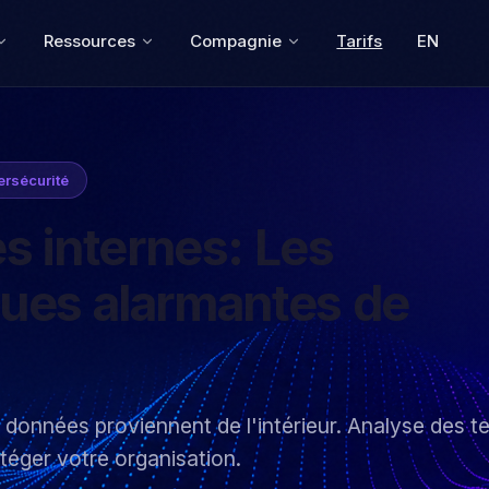
Ressources
Compagnie
Tarifs
EN
rsécurité
 internes: Les
iques alarmantes de
 données proviennent de l'intérieur. Analyse des t
téger votre organisation.