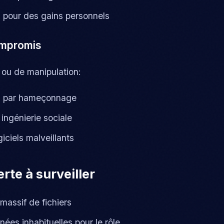
s pour des gains personnels
ompromis
 ou de manipulation:
és par hameçonnage
ingénierie sociale
giciels malveillants
rte à surveiller
assif de fichiers
ées inhabituelles pour le rôle