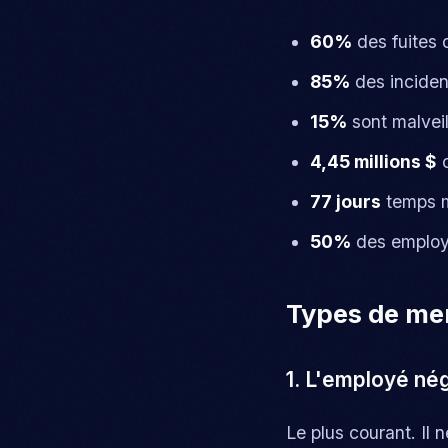
60%
des fuites
85%
des incident
15%
sont malveil
4,45 millions $
c
77 jours
temps m
50%
des employé
Types de me
1. L'employé nég
Le plus courant. Il