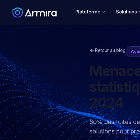
Plateforme
Solutions
Retour au blog
Cybe
Menaces
statist
2024
60% des fuites de
solutions pour pro