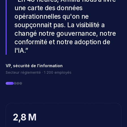
centaines de fichiers sensibles
accessibles à tous. On a présenté le
rapport à la direction le jour même
— le budget a été approuvé en une
semaine.
”
Responsable de la protection des renseignements
personnels
Cabinet de services professionnels
2,8 M
fichiers opérationnels sensibles cartographiés par