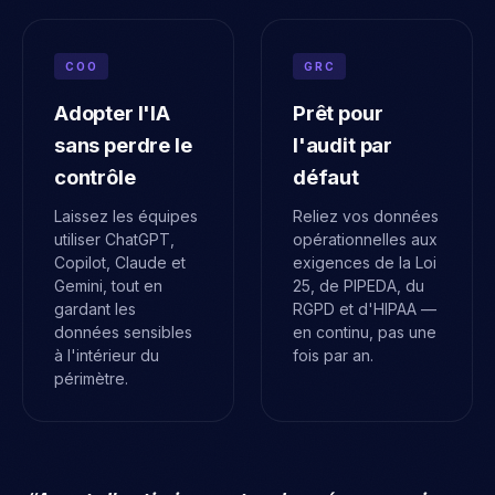
COO
GRC
Adopter l'IA
Prêt pour
sans perdre le
l'audit par
contrôle
défaut
Laissez les équipes
Reliez vos données
utiliser ChatGPT,
opérationnelles aux
Copilot, Claude et
exigences de la Loi
Gemini, tout en
25, de PIPEDA, du
gardant les
RGPD et d'HIPAA —
données sensibles
en continu, pas une
à l'intérieur du
fois par an.
périmètre.
“
Avant d'optimiser votre donnée, connaissez