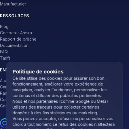
Manufacturier
RESSOURCES
Blog
Comparer Armira
Rapport de brèche
Documentation
FAQ
Tarifs
ENTREPRISE
Politique de cookies
À propos
Ce site utilise des cookies pour assurer son bon
fonctionnement, améliorer votre expérience de
Carrières
navigation, analyser l'audience, personnaliser les
Partenaires
contenus et diffuser des publicités pertinentes.
Contact
Nous et nos partenaires (comme Google ou Meta)
Connexion
utilisons des traceurs pour collecter certaines
données à des fins statistiques ou marketing.
Vous pouvez accepter, refuser ou personnaliser vos
© 2026 Armira Inc. Tous droits réservés.
choix à tout moment. Le refus des cookies n’affectera
Conditions d'utilisation
Politique de confidentialité
Sécurité